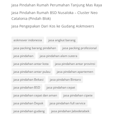
Jasa Pindahan Rumah Perumahan Tanjung Mas Raya
Jasa Pindahan Rumah BSD Nusaloka – Cluster Neo
Catalonia (Pindah Blok)
Jasa Pengepakan Dari Kos ke Gudang Askmovers
askmover indonesia
jasa angkut barang
jasa packing barang pindahan
jasa packing profesional
jasa pindahan
jasa pindahan alam sutera
jasa pindahan antar kota
jasa pindahan antar provinsi
jasa pindahan antar pulau
jasa pindahan apartemen
jasa pindahan Bekasi
jasa pindahan Bintaro
jasa pindahan BSD
jasa pindahan cepat
jasa pindahan cepat dan aman
jasa pindahan cipete
jasa pindahan Depok
jasa pindahan full service
jasa pindahan gudang
jasa pindahan Jabodetabek