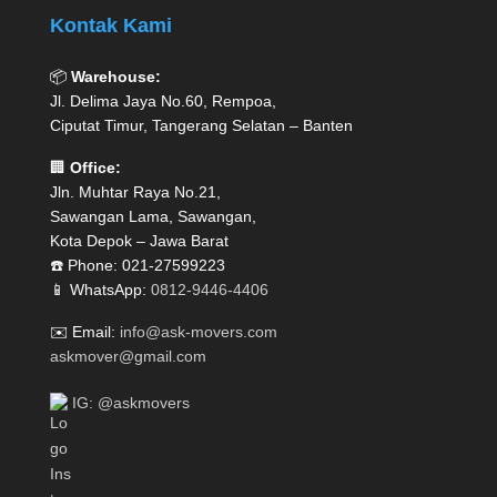
Kontak Kami
📦
Warehouse:
Jl. Delima Jaya No.60, Rempoa,
Ciputat Timur, Tangerang Selatan – Banten
🏢
Office:
Jln. Muhtar Raya No.21,
Sawangan Lama, Sawangan,
Kota Depok – Jawa Barat
☎️ Phone: 021-27599223
📱 WhatsApp:
0812-9446-4406
✉️ Email:
info@ask-movers.com
askmover@gmail.com
IG: @askmovers