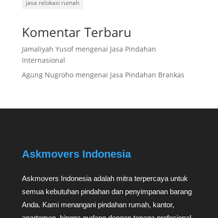
jasa relokasi rumah
Komentar Terbaru
Jamaliyah Yusof
mengenai
Jasa Pindahan
Internasional
Agung Nugroho
mengenai
Jasa Pindahan Brankas
Askmovers Indonesia
Askmovers Indonesia adalah mitra terpercaya untuk
semua kebutuhan pindahan dan penyimpanan barang
Anda. Kami menangani pindahan rumah, kantor,
apartemen, hingga gudang dengan tenaga profesional