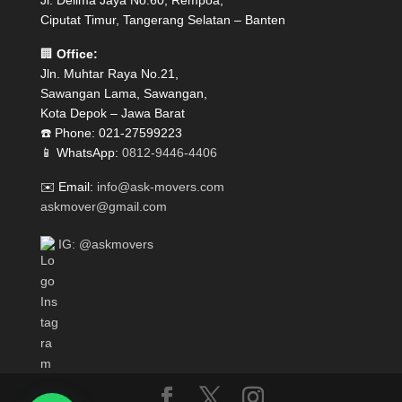
Jl. Delima Jaya No.60, Rempoa,
Ciputat Timur, Tangerang Selatan – Banten
🏢
Office:
Jln. Muhtar Raya No.21,
Sawangan Lama, Sawangan,
Kota Depok – Jawa Barat
☎️ Phone: 021-27599223
📱 WhatsApp:
0812-9446-4406
✉️ Email:
info@ask-movers.com
askmover@gmail.com
IG: @askmovers