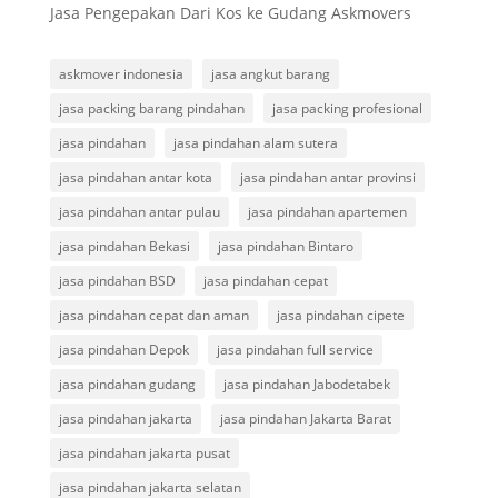
Jasa Pengepakan Dari Kos ke Gudang Askmovers
askmover indonesia
jasa angkut barang
jasa packing barang pindahan
jasa packing profesional
jasa pindahan
jasa pindahan alam sutera
jasa pindahan antar kota
jasa pindahan antar provinsi
jasa pindahan antar pulau
jasa pindahan apartemen
jasa pindahan Bekasi
jasa pindahan Bintaro
jasa pindahan BSD
jasa pindahan cepat
jasa pindahan cepat dan aman
jasa pindahan cipete
jasa pindahan Depok
jasa pindahan full service
jasa pindahan gudang
jasa pindahan Jabodetabek
jasa pindahan jakarta
jasa pindahan Jakarta Barat
jasa pindahan jakarta pusat
jasa pindahan jakarta selatan