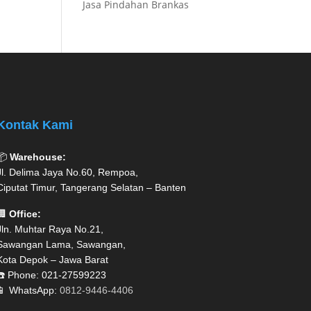
Jasa Pindahan Brankas
Kontak Kami
📦
Warehouse:
Jl. Delima Jaya No.60, Rempoa,
Ciputat Timur, Tangerang Selatan – Banten
🏢
Office:
Jln. Muhtar Raya No.21,
Sawangan Lama, Sawangan,
Kota Depok – Jawa Barat
☎️ Phone: 021-27599223
📱 WhatsApp:
0812-9446-4406