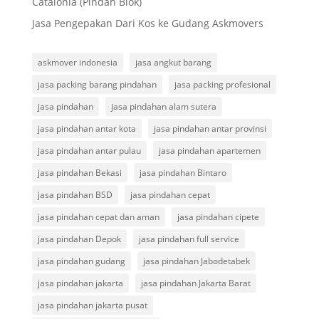
Catalonia (Pindah Blok)
Jasa Pengepakan Dari Kos ke Gudang Askmovers
askmover indonesia
jasa angkut barang
jasa packing barang pindahan
jasa packing profesional
jasa pindahan
jasa pindahan alam sutera
jasa pindahan antar kota
jasa pindahan antar provinsi
jasa pindahan antar pulau
jasa pindahan apartemen
jasa pindahan Bekasi
jasa pindahan Bintaro
jasa pindahan BSD
jasa pindahan cepat
jasa pindahan cepat dan aman
jasa pindahan cipete
jasa pindahan Depok
jasa pindahan full service
jasa pindahan gudang
jasa pindahan Jabodetabek
jasa pindahan jakarta
jasa pindahan Jakarta Barat
jasa pindahan jakarta pusat