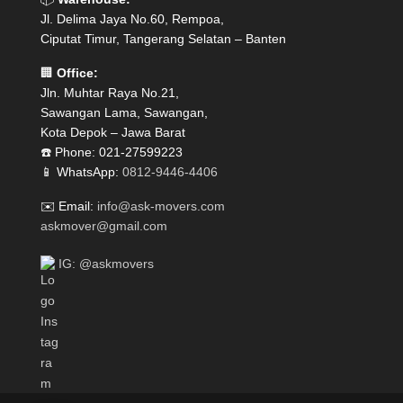
Jl. Delima Jaya No.60, Rempoa,
Ciputat Timur, Tangerang Selatan – Banten
🏢
Office:
Jln. Muhtar Raya No.21,
Sawangan Lama, Sawangan,
Kota Depok – Jawa Barat
☎️ Phone: 021-27599223
📱 WhatsApp:
0812-9446-4406
✉️ Email:
info@ask-movers.com
askmover@gmail.com
IG: @askmovers