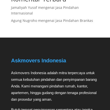
Jamaliyah Yusof
mengenai
Jasa Pindahan
Internasional
Agung Nugroho
mengenai
Jasa Pindahan Brankas
Askmovers Indonesia
Askmovers Indonesia adalah mitra terpercaya untuk
semua kebutuhan pindahan dan penyimpanan barang
Anda. Kami menangani pindahan rumah, kantor,
apartemen, hingga gudang dengan tenaga profesional
dan prosedur yang aman.
Butuh tempat penyimpanan sementara atau jangka