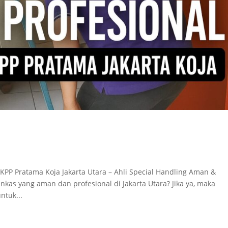
KPP Pratama Koja Jakarta Utara – Ahli Special Handling Aman &
kas yang aman dan profesional di Jakarta Utara? Jika ya, maka
ntuk...