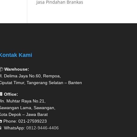
Jasa Pindahan Brankas
Kontak Kami
📦
Warehouse:
Jl. Delima Jaya No.60, Rempoa,
Ciputat Timur, Tangerang Selatan – Banten
🏢
Office:
Jln. Muhtar Raya No.21,
Sawangan Lama, Sawangan,
Kota Depok – Jawa Barat
☎️ Phone: 021-27599223
📱 WhatsApp:
0812-9446-4406