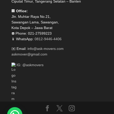
Ciputat Timur, Tangerang Selatan – Banten
🏢
Office:
Jln. Muhtar Raya No.21,
Sawangan Lama, Sawangan,
Kota Depok – Jawa Barat
☎️ Phone: 021-27599223
📱 WhatsApp:
0812-9446-4406
✉️ Email:
info@ask-movers.com
askmover@gmail.com
IG: @askmovers