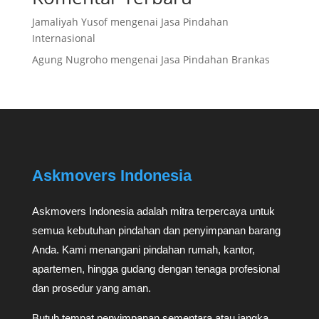
Jamaliyah Yusof
mengenai
Jasa Pindahan
Internasional
Agung Nugroho
mengenai
Jasa Pindahan Brankas
Askmovers Indonesia
Askmovers Indonesia adalah mitra terpercaya untuk
semua kebutuhan pindahan dan penyimpanan barang
Anda. Kami menangani pindahan rumah, kantor,
apartemen, hingga gudang dengan tenaga profesional
dan prosedur yang aman.
Butuh tempat penyimpanan sementara atau jangka