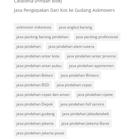
Catalonia (Pindah Blok)
Jasa Pengepakan Dari Kos ke Gudang Askmovers
askmover indonesia
jasa angkut barang
jasa packing barang pindahan
jasa packing profesional
jasa pindahan
jasa pindahan alam sutera
jasa pindahan antar kota
jasa pindahan antar provinsi
jasa pindahan antar pulau
jasa pindahan apartemen
jasa pindahan Bekasi
jasa pindahan Bintaro
jasa pindahan BSD
jasa pindahan cepat
jasa pindahan cepat dan aman
jasa pindahan cipete
jasa pindahan Depok
jasa pindahan full service
jasa pindahan gudang
jasa pindahan Jabodetabek
jasa pindahan jakarta
jasa pindahan Jakarta Barat
jasa pindahan jakarta pusat