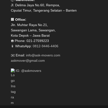
Jl. Delima Jaya No.60, Rempoa,
Ciputat Timur, Tangerang Selatan – Banten
🏢
Office:
Jln. Muhtar Raya No.21,
Sawangan Lama, Sawangan,
Kota Depok – Jawa Barat
☎️ Phone: 021-27599223
📱 WhatsApp:
0812-9446-4406
✉️ Email:
info@ask-movers.com
askmover@gmail.com
IG: @askmovers