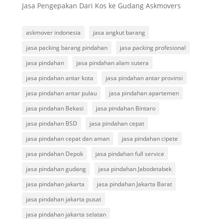
Jasa Pengepakan Dari Kos ke Gudang Askmovers
askmover indonesia
jasa angkut barang
jasa packing barang pindahan
jasa packing profesional
jasa pindahan
jasa pindahan alam sutera
jasa pindahan antar kota
jasa pindahan antar provinsi
jasa pindahan antar pulau
jasa pindahan apartemen
jasa pindahan Bekasi
jasa pindahan Bintaro
jasa pindahan BSD
jasa pindahan cepat
jasa pindahan cepat dan aman
jasa pindahan cipete
jasa pindahan Depok
jasa pindahan full service
jasa pindahan gudang
jasa pindahan Jabodetabek
jasa pindahan jakarta
jasa pindahan Jakarta Barat
jasa pindahan jakarta pusat
jasa pindahan jakarta selatan