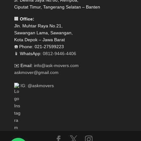
Jl. Delima Jaya No.60, Rempoa,
Ciputat Timur, Tangerang Selatan – Banten
🏢
Office:
Jln. Muhtar Raya No.21,
Sawangan Lama, Sawangan,
Kota Depok – Jawa Barat
☎️ Phone: 021-27599223
📱 WhatsApp:
0812-9446-4406
✉️ Email:
info@ask-movers.com
askmover@gmail.com
IG: @askmovers