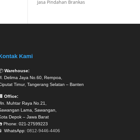
Jasa Pindahan Brankas
Kontak Kami
📦
Warehouse:
Jl. Delima Jaya No.60, Rempoa,
Ciputat Timur, Tangerang Selatan – Banten
🏢
Office:
Jln. Muhtar Raya No.21,
Sawangan Lama, Sawangan,
Kota Depok – Jawa Barat
☎️ Phone: 021-27599223
📱 WhatsApp:
0812-9446-4406