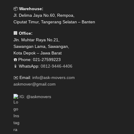
📦
Warehouse:
Jl. Delima Jaya No.60, Rempoa,
Ciputat Timur, Tangerang Selatan – Banten
🏢
Office:
Jln. Muhtar Raya No.21,
Sawangan Lama, Sawangan,
Kota Depok – Jawa Barat
☎️ Phone: 021-27599223
📱 WhatsApp:
0812-9446-4406
✉️ Email:
info@ask-movers.com
askmover@gmail.com
IG: @askmovers