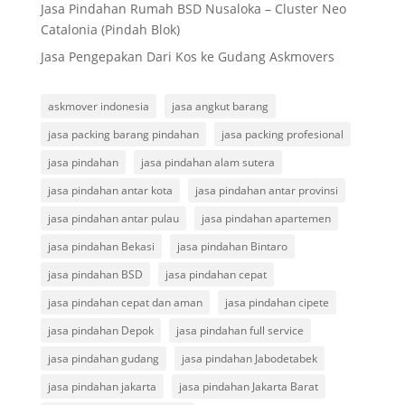
Jasa Pindahan Rumah BSD Nusaloka – Cluster Neo
Catalonia (Pindah Blok)
Jasa Pengepakan Dari Kos ke Gudang Askmovers
askmover indonesia
jasa angkut barang
jasa packing barang pindahan
jasa packing profesional
jasa pindahan
jasa pindahan alam sutera
jasa pindahan antar kota
jasa pindahan antar provinsi
jasa pindahan antar pulau
jasa pindahan apartemen
jasa pindahan Bekasi
jasa pindahan Bintaro
jasa pindahan BSD
jasa pindahan cepat
jasa pindahan cepat dan aman
jasa pindahan cipete
jasa pindahan Depok
jasa pindahan full service
jasa pindahan gudang
jasa pindahan Jabodetabek
jasa pindahan jakarta
jasa pindahan Jakarta Barat