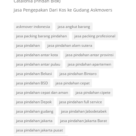
Catalonia (Pindah Blok)
Jasa Pengepakan Dari Kos ke Gudang Askmovers
askmover indonesia
jasa angkut barang
jasa packing barang pindahan
jasa packing profesional
jasa pindahan
jasa pindahan alam sutera
jasa pindahan antar kota
jasa pindahan antar provinsi
jasa pindahan antar pulau
jasa pindahan apartemen
jasa pindahan Bekasi
jasa pindahan Bintaro
jasa pindahan BSD
jasa pindahan cepat
jasa pindahan cepat dan aman
jasa pindahan cipete
jasa pindahan Depok
jasa pindahan full service
jasa pindahan gudang
jasa pindahan Jabodetabek
jasa pindahan jakarta
jasa pindahan Jakarta Barat
jasa pindahan jakarta pusat