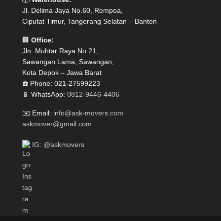
Jl. Delima Jaya No.60, Rempoa,
Ciputat Timur, Tangerang Selatan – Banten
🏢
Office:
Jln. Muhtar Raya No.21,
Sawangan Lama, Sawangan,
Kota Depok – Jawa Barat
☎️ Phone: 021-27599223
📱 WhatsApp:
0812-9446-4406
✉️ Email:
info@ask-movers.com
askmover@gmail.com
IG: @askmovers