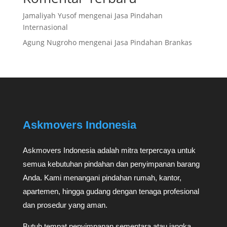
Jamaliyah Yusof
mengenai
Jasa Pindahan
Internasional
Agung Nugroho
mengenai
Jasa Pindahan Brankas
Askmovers Indonesia
Askmovers Indonesia adalah mitra terpercaya untuk
semua kebutuhan pindahan dan penyimpanan barang
Anda. Kami menangani pindahan rumah, kantor,
apartemen, hingga gudang dengan tenaga profesional
dan prosedur yang aman.
Butuh tempat penyimpanan sementara atau jangka