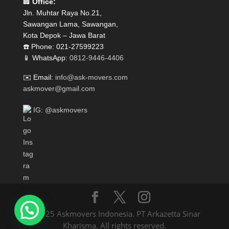
🏢
Office:
Jln. Muhtar Raya No.21,
Sawangan Lama, Sawangan,
Kota Depok – Jawa Barat
☎️ Phone: 021-27599223
📱 WhatsApp:
0812-9446-4406
✉️ Email:
info@ask-movers.com
askmover@gmail.com
IG: @askmovers
© 2025 Askmovers Indonesia. PT Arkazetta Sinar
Kharisma. All rights reserved.