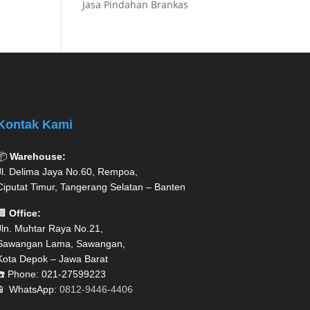
Jasa Pindahan Brankas
Kontak Kami
📦
Warehouse:
Jl. Delima Jaya No.60, Rempoa,
Ciputat Timur, Tangerang Selatan – Banten
🏢
Office:
Jln. Muhtar Raya No.21,
Sawangan Lama, Sawangan,
Kota Depok – Jawa Barat
☎️ Phone: 021-27599223
📱 WhatsApp:
0812-9446-4406