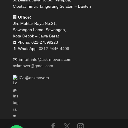
Jl. Delima Jaya No.60, Rempoa,
Ciputat Timur, Tangerang Selatan – Banten
🏢
Office:
Jln. Muhtar Raya No.21,
Sawangan Lama, Sawangan,
Kota Depok – Jawa Barat
☎️ Phone: 021-27599223
📱 WhatsApp:
0812-9446-4406
✉️ Email:
info@ask-movers.com
askmover@gmail.com
IG: @askmovers