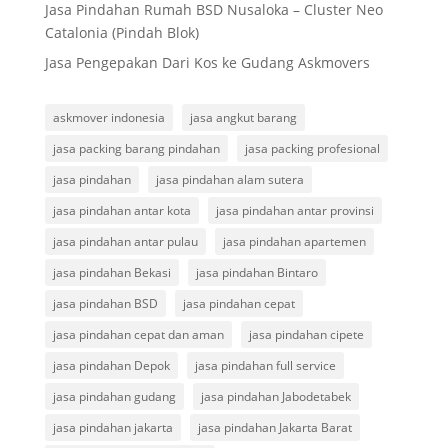
Jasa Pindahan Rumah BSD Nusaloka – Cluster Neo
Catalonia (Pindah Blok)
Jasa Pengepakan Dari Kos ke Gudang Askmovers
askmover indonesia
jasa angkut barang
jasa packing barang pindahan
jasa packing profesional
jasa pindahan
jasa pindahan alam sutera
jasa pindahan antar kota
jasa pindahan antar provinsi
jasa pindahan antar pulau
jasa pindahan apartemen
jasa pindahan Bekasi
jasa pindahan Bintaro
jasa pindahan BSD
jasa pindahan cepat
jasa pindahan cepat dan aman
jasa pindahan cipete
jasa pindahan Depok
jasa pindahan full service
jasa pindahan gudang
jasa pindahan Jabodetabek
jasa pindahan jakarta
jasa pindahan Jakarta Barat