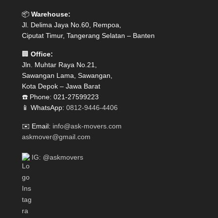
📦
Warehouse:
Jl. Delima Jaya No.60, Rempoa,
Ciputat Timur, Tangerang Selatan – Banten
🏢
Office:
Jln. Muhtar Raya No.21,
Sawangan Lama, Sawangan,
Kota Depok – Jawa Barat
☎️ Phone: 021-27599223
📱 WhatsApp:
0812-9446-4406
✉️ Email:
info@ask-movers.com
askmover@gmail.com
IG: @askmovers