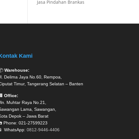
Jasa Pindahan Brankas
Kontak Kami
📦
Warehouse:
Jl. Delima Jaya No.60, Rempoa,
Ciputat Timur, Tangerang Selatan – Banten
🏢
Office:
Jln. Muhtar Raya No.21,
Sawangan Lama, Sawangan,
Kota Depok – Jawa Barat
☎️ Phone: 021-27599223
📱 WhatsApp:
0812-9446-4406