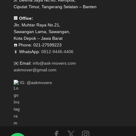
Jl. Delima Jaya No.60, Rempoa,
Ciputat Timur, Tangerang Selatan – Banten
🏢
Office:
Jln. Muhtar Raya No.21,
Sawangan Lama, Sawangan,
Kota Depok – Jawa Barat
☎️ Phone: 021-27599223
📱 WhatsApp:
0812-9446-4406
✉️ Email:
info@ask-movers.com
askmover@gmail.com
IG: @askmovers