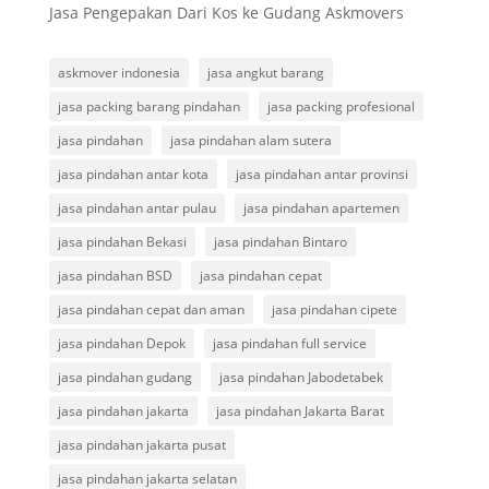
Jasa Pengepakan Dari Kos ke Gudang Askmovers
askmover indonesia
jasa angkut barang
jasa packing barang pindahan
jasa packing profesional
jasa pindahan
jasa pindahan alam sutera
jasa pindahan antar kota
jasa pindahan antar provinsi
jasa pindahan antar pulau
jasa pindahan apartemen
jasa pindahan Bekasi
jasa pindahan Bintaro
jasa pindahan BSD
jasa pindahan cepat
jasa pindahan cepat dan aman
jasa pindahan cipete
jasa pindahan Depok
jasa pindahan full service
jasa pindahan gudang
jasa pindahan Jabodetabek
jasa pindahan jakarta
jasa pindahan Jakarta Barat
jasa pindahan jakarta pusat
jasa pindahan jakarta selatan