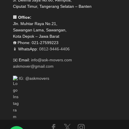
Jl. Delima Jaya No.60, Rempoa,
Ciputat Timur, Tangerang Selatan – Banten
🏢
Office:
Jln. Muhtar Raya No.21,
Sawangan Lama, Sawangan,
Kota Depok – Jawa Barat
☎️ Phone: 021-27599223
📱 WhatsApp:
0812-9446-4406
✉️ Email:
info@ask-movers.com
askmover@gmail.com
IG: @askmovers