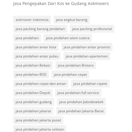
Jasa Pengepakan Dari Kos ke Gudang Askmovers
askmover indonesia
jasa angkut barang
jasa packing barang pindahan
jasa packing profesional
jasa pindahan
jasa pindahan alam sutera
jasa pindahan antar kota
jasa pindahan antar provinsi
jasa pindahan antar pulau
jasa pindahan apartemen
jasa pindahan Bekasi
jasa pindahan Bintaro
jasa pindahan BSD
jasa pindahan cepat
jasa pindahan cepat dan aman
jasa pindahan cipete
jasa pindahan Depok
jasa pindahan full service
jasa pindahan gudang
jasa pindahan Jabodetabek
jasa pindahan jakarta
jasa pindahan Jakarta Barat
jasa pindahan jakarta pusat
jasa pindahan jakarta selatan