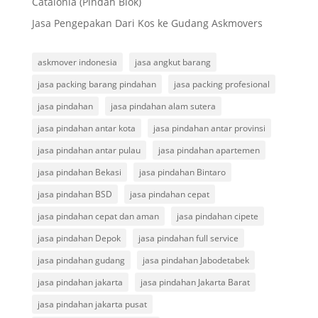
Catalonia (Pindah Blok)
Jasa Pengepakan Dari Kos ke Gudang Askmovers
askmover indonesia
jasa angkut barang
jasa packing barang pindahan
jasa packing profesional
jasa pindahan
jasa pindahan alam sutera
jasa pindahan antar kota
jasa pindahan antar provinsi
jasa pindahan antar pulau
jasa pindahan apartemen
jasa pindahan Bekasi
jasa pindahan Bintaro
jasa pindahan BSD
jasa pindahan cepat
jasa pindahan cepat dan aman
jasa pindahan cipete
jasa pindahan Depok
jasa pindahan full service
jasa pindahan gudang
jasa pindahan Jabodetabek
jasa pindahan jakarta
jasa pindahan Jakarta Barat
jasa pindahan jakarta pusat