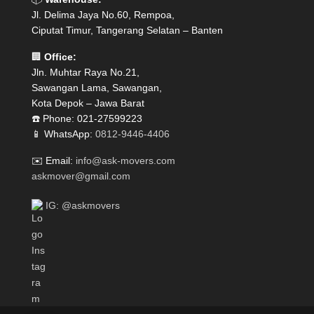
Jl. Delima Jaya No.60, Rempoa,
Ciputat Timur, Tangerang Selatan – Banten
🏢
Office:
Jln. Muhtar Raya No.21,
Sawangan Lama, Sawangan,
Kota Depok – Jawa Barat
☎️ Phone: 021-27599223
📱 WhatsApp:
0812-9446-4406
✉️ Email:
info@ask-movers.com
askmover@gmail.com
IG: @askmovers