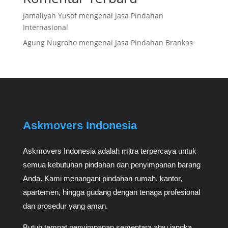
Jamaliyah Yusof
mengenai
Jasa Pindahan
Internasional
Agung Nugroho
mengenai
Jasa Pindahan Brankas
Askmovers Indonesia
Askmovers Indonesia adalah mitra terpercaya untuk
semua kebutuhan pindahan dan penyimpanan barang
Anda. Kami menangani pindahan rumah, kantor,
apartemen, hingga gudang dengan tenaga profesional
dan prosedur yang aman.
Butuh tempat penyimpanan sementara atau jangka