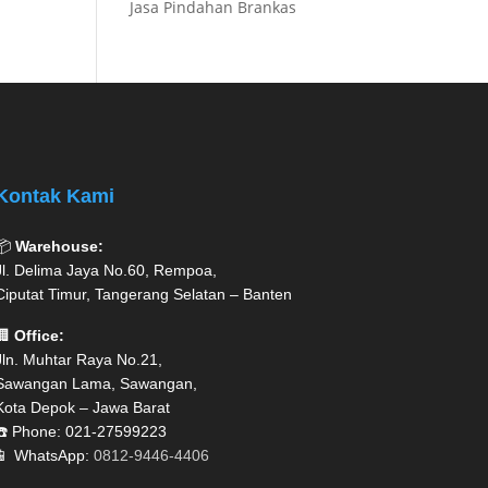
Jasa Pindahan Brankas
Kontak Kami
📦
Warehouse:
Jl. Delima Jaya No.60, Rempoa,
Ciputat Timur, Tangerang Selatan – Banten
🏢
Office:
Jln. Muhtar Raya No.21,
Sawangan Lama, Sawangan,
Kota Depok – Jawa Barat
☎️ Phone: 021-27599223
📱 WhatsApp:
0812-9446-4406