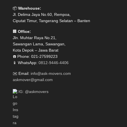
📦
Warehouse:
Jl. Delima Jaya No.60, Rempoa,
Ciputat Timur, Tangerang Selatan – Banten
🏢
Office:
Jln. Muhtar Raya No.21,
Sawangan Lama, Sawangan,
Kota Depok – Jawa Barat
☎️ Phone: 021-27599223
📱 WhatsApp:
0812-9446-4406
✉️ Email:
info@ask-movers.com
askmover@gmail.com
IG: @askmovers