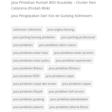
Jasa Pindahan Rumah BSD Nusaloka – Cluster Neo
Catalonia (Pindah Blok)
Jasa Pengepakan Dari Kos ke Gudang Askmovers
askmover indonesia
jasa angkut barang
jasa packing barang pindahan
jasa packing profesional
jasa pindahan
jasa pindahan alam sutera
jasa pindahan antar kota
jasa pindahan antar provinsi
jasa pindahan antar pulau
jasa pindahan apartemen
jasa pindahan Bekasi
jasa pindahan Bintaro
jasa pindahan BSD
jasa pindahan cepat
jasa pindahan cepat dan aman
jasa pindahan cipete
jasa pindahan Depok
jasa pindahan full service
jasa pindahan gudang
jasa pindahan Jabodetabek
jasa pindahan jakarta
jasa pindahan Jakarta Barat