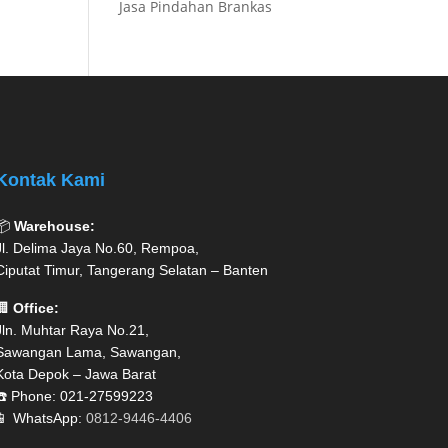
Jasa Pindahan Brankas
Kontak Kami
📦
Warehouse:
Jl. Delima Jaya No.60, Rempoa,
Ciputat Timur, Tangerang Selatan – Banten
🏢
Office:
Jln. Muhtar Raya No.21,
Sawangan Lama, Sawangan,
Kota Depok – Jawa Barat
☎️ Phone: 021-27599223
📱 WhatsApp:
0812-9446-4406