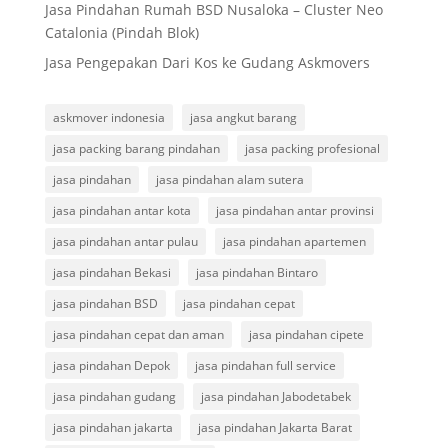
Jasa Pindahan Rumah BSD Nusaloka – Cluster Neo
Catalonia (Pindah Blok)
Jasa Pengepakan Dari Kos ke Gudang Askmovers
askmover indonesia
jasa angkut barang
jasa packing barang pindahan
jasa packing profesional
jasa pindahan
jasa pindahan alam sutera
jasa pindahan antar kota
jasa pindahan antar provinsi
jasa pindahan antar pulau
jasa pindahan apartemen
jasa pindahan Bekasi
jasa pindahan Bintaro
jasa pindahan BSD
jasa pindahan cepat
jasa pindahan cepat dan aman
jasa pindahan cipete
jasa pindahan Depok
jasa pindahan full service
jasa pindahan gudang
jasa pindahan Jabodetabek
jasa pindahan jakarta
jasa pindahan Jakarta Barat