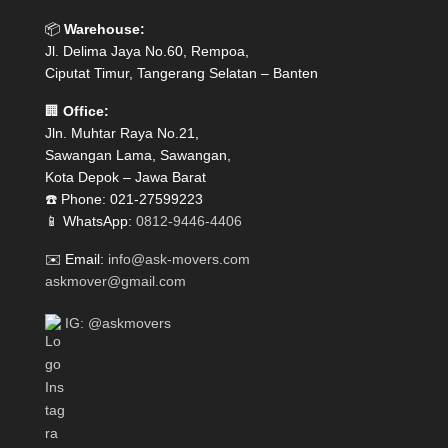
📦
Warehouse:
Jl. Delima Jaya No.60, Rempoa,
Ciputat Timur, Tangerang Selatan – Banten
🏢
Office:
Jln. Muhtar Raya No.21,
Sawangan Lama, Sawangan,
Kota Depok – Jawa Barat
☎️ Phone: 021-27599223
📱 WhatsApp:
0812-9446-4406
✉️ Email:
info@ask-movers.com
askmover@gmail.com
IG: @askmovers