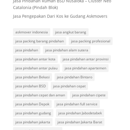
Jasa Pindahan Rumah BSD Nusaloka – Cluster Neo
Catalonia (Pindah Blok)
Jasa Pengepakan Dari Kos ke Gudang Askmovers
askmover indonesia
jasa angkut barang
jasa packing barang pindahan
jasa packing profesional
jasa pindahan
jasa pindahan alam sutera
jasa pindahan antar kota
jasa pindahan antar provinsi
jasa pindahan antar pulau
jasa pindahan apartemen
jasa pindahan Bekasi
jasa pindahan Bintaro
jasa pindahan BSD
jasa pindahan cepat
jasa pindahan cepat dan aman
jasa pindahan cipete
jasa pindahan Depok
jasa pindahan full service
jasa pindahan gudang
jasa pindahan Jabodetabek
jasa pindahan jakarta
jasa pindahan Jakarta Barat