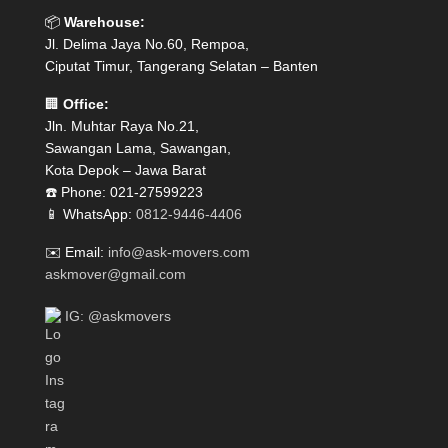
📦
Warehouse:
Jl. Delima Jaya No.60, Rempoa,
Ciputat Timur, Tangerang Selatan – Banten
🏢
Office:
Jln. Muhtar Raya No.21,
Sawangan Lama, Sawangan,
Kota Depok – Jawa Barat
☎️ Phone: 021-27599223
📱 WhatsApp:
0812-9446-4406
✉️ Email:
info@ask-movers.com
askmover@gmail.com
IG: @askmovers