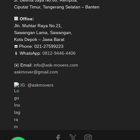
Jl. Delima Jaya No.60, Rempoa,
Ciputat Timur, Tangerang Selatan – Banten
🏢
Office:
Jln. Muhtar Raya No.21,
Sawangan Lama, Sawangan,
Kota Depok – Jawa Barat
☎️ Phone: 021-27599223
📱 WhatsApp:
0812-9446-4406
✉️ Email:
info@ask-movers.com
askmover@gmail.com
IG: @askmovers