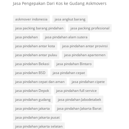
Jasa Pengepakan Dari Kos ke Gudang Askmovers
askmover indonesia
jasa angkut barang
jasa packing barang pindahan
jasa packing profesional
jasa pindahan
jasa pindahan alam sutera
jasa pindahan antar kota
jasa pindahan antar provinsi
jasa pindahan antar pulau
jasa pindahan apartemen
jasa pindahan Bekasi
jasa pindahan Bintaro
jasa pindahan BSD
jasa pindahan cepat
jasa pindahan cepat dan aman
jasa pindahan cipete
jasa pindahan Depok
jasa pindahan full service
jasa pindahan gudang
jasa pindahan Jabodetabek
jasa pindahan jakarta
jasa pindahan Jakarta Barat
jasa pindahan jakarta pusat
jasa pindahan jakarta selatan