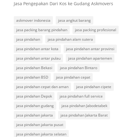
Jasa Pengepakan Dari Kos ke Gudang Askmovers
askmover indonesia
jasa angkut barang
jasa packing barang pindahan
jasa packing profesional
jasa pindahan
jasa pindahan alam sutera
jasa pindahan antar kota
jasa pindahan antar provinsi
jasa pindahan antar pulau
jasa pindahan apartemen
jasa pindahan Bekasi
jasa pindahan Bintaro
jasa pindahan BSD
jasa pindahan cepat
jasa pindahan cepat dan aman
jasa pindahan cipete
jasa pindahan Depok
jasa pindahan full service
jasa pindahan gudang
jasa pindahan Jabodetabek
jasa pindahan jakarta
jasa pindahan Jakarta Barat
jasa pindahan jakarta pusat
jasa pindahan jakarta selatan