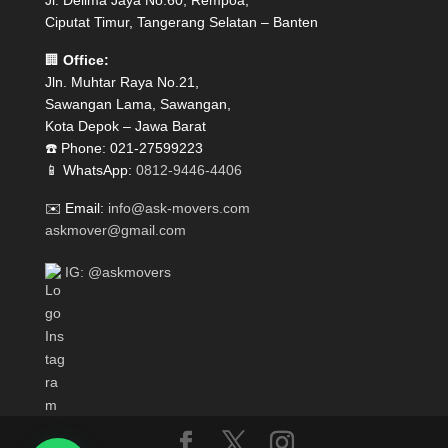
Jl. Delima Jaya No.60, Rempoa,
Ciputat Timur, Tangerang Selatan – Banten
🏢
Office:
Jln. Muhtar Raya No.21,
Sawangan Lama, Sawangan,
Kota Depok – Jawa Barat
☎️ Phone: 021-27599223
📱 WhatsApp:
0812-9446-4406
✉️ Email:
info@ask-movers.com
askmover@gmail.com
IG: @askmovers