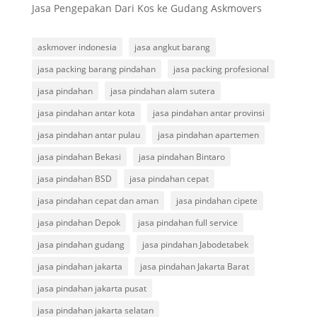
Jasa Pengepakan Dari Kos ke Gudang Askmovers
askmover indonesia
jasa angkut barang
jasa packing barang pindahan
jasa packing profesional
jasa pindahan
jasa pindahan alam sutera
jasa pindahan antar kota
jasa pindahan antar provinsi
jasa pindahan antar pulau
jasa pindahan apartemen
jasa pindahan Bekasi
jasa pindahan Bintaro
jasa pindahan BSD
jasa pindahan cepat
jasa pindahan cepat dan aman
jasa pindahan cipete
jasa pindahan Depok
jasa pindahan full service
jasa pindahan gudang
jasa pindahan Jabodetabek
jasa pindahan jakarta
jasa pindahan Jakarta Barat
jasa pindahan jakarta pusat
jasa pindahan jakarta selatan