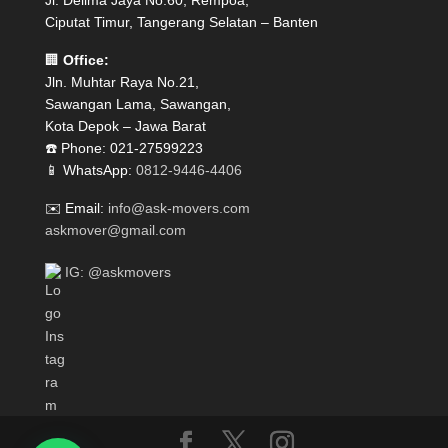
Jl. Delima Jaya No.60, Rempoa,
Ciputat Timur, Tangerang Selatan – Banten
🏢
Office:
Jln. Muhtar Raya No.21,
Sawangan Lama, Sawangan,
Kota Depok – Jawa Barat
☎️ Phone: 021-27599223
📱 WhatsApp:
0812-9446-4406
✉️ Email:
info@ask-movers.com
askmover@gmail.com
IG: @askmovers