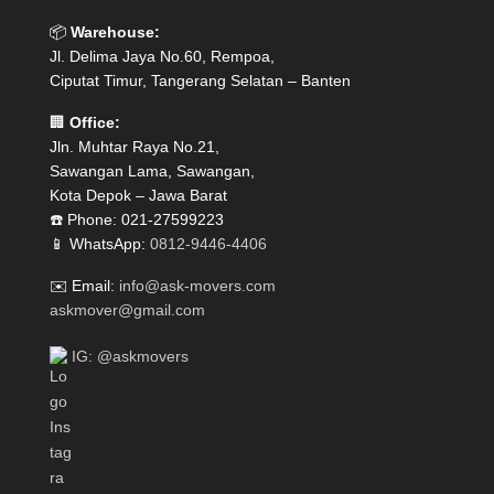
📦
Warehouse:
Jl. Delima Jaya No.60, Rempoa,
Ciputat Timur, Tangerang Selatan – Banten
🏢
Office:
Jln. Muhtar Raya No.21,
Sawangan Lama, Sawangan,
Kota Depok – Jawa Barat
☎️ Phone: 021-27599223
📱 WhatsApp:
0812-9446-4406
✉️ Email:
info@ask-movers.com
askmover@gmail.com
IG: @askmovers