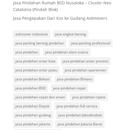
Jasa Pindahan Rumah BSD Nusaloka – Cluster Neo
Catalonia (Pindah Blok)
Jasa Pengepakan Dari Kos ke Gudang Askmovers
askmover indonesia
jasa angkut barang
jasa packing barang pindahan
jasa packing profesional
jasa pindahan
jasa pindahan alam sutera
jasa pindahan antar kota
jasa pindahan antar provinsi
jasa pindahan antar pulau
jasa pindahan apartemen
jasa pindahan Bekasi
jasa pindahan Bintaro
jasa pindahan BSD
jasa pindahan cepat
jasa pindahan cepat dan aman
jasa pindahan cipete
jasa pindahan Depok
jasa pindahan full service
jasa pindahan gudang
jasa pindahan Jabodetabek
jasa pindahan jakarta
jasa pindahan Jakarta Barat