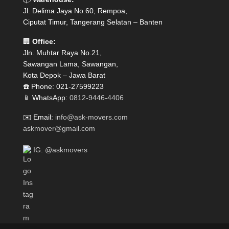
Jl. Delima Jaya No.60, Rempoa,
Ciputat Timur, Tangerang Selatan – Banten
🏢
Office:
Jln. Muhtar Raya No.21,
Sawangan Lama, Sawangan,
Kota Depok – Jawa Barat
☎️ Phone: 021-27599223
📱 WhatsApp:
0812-9446-4406
✉️ Email:
info@ask-movers.com
askmover@gmail.com
IG: @askmovers