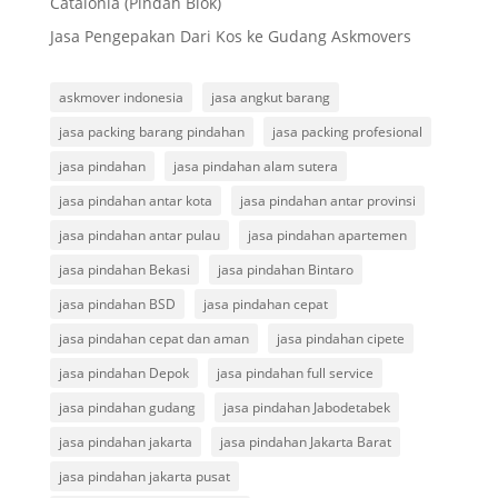
Catalonia (Pindah Blok)
Jasa Pengepakan Dari Kos ke Gudang Askmovers
askmover indonesia
jasa angkut barang
jasa packing barang pindahan
jasa packing profesional
jasa pindahan
jasa pindahan alam sutera
jasa pindahan antar kota
jasa pindahan antar provinsi
jasa pindahan antar pulau
jasa pindahan apartemen
jasa pindahan Bekasi
jasa pindahan Bintaro
jasa pindahan BSD
jasa pindahan cepat
jasa pindahan cepat dan aman
jasa pindahan cipete
jasa pindahan Depok
jasa pindahan full service
jasa pindahan gudang
jasa pindahan Jabodetabek
jasa pindahan jakarta
jasa pindahan Jakarta Barat
jasa pindahan jakarta pusat