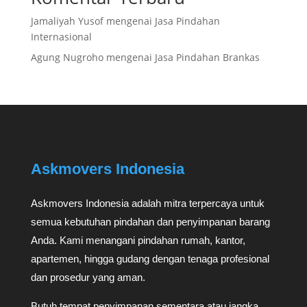
Jamaliyah Yusof
mengenai
Jasa Pindahan
Internasional
Agung Nugroho
mengenai
Jasa Pindahan Brankas
Askmovers Indonesia
Askmovers Indonesia adalah mitra terpercaya untuk
semua kebutuhan pindahan dan penyimpanan barang
Anda. Kami menangani pindahan rumah, kantor,
apartemen, hingga gudang dengan tenaga profesional
dan prosedur yang aman.
Butuh tempat penyimpanan sementara atau jangka