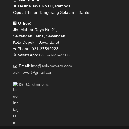
Jl. Delima Jaya No.60, Rempoa,
Ciputat Timur, Tangerang Selatan – Banten
🏢
Office:
Jln. Muhtar Raya No.21,
Sawangan Lama, Sawangan,
Kota Depok – Jawa Barat
☎️ Phone: 021-27599223
📱 WhatsApp:
0812-9446-4406
✉️ Email:
info@ask-movers.com
askmover@gmail.com
IG: @askmovers