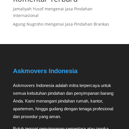
Jamaliyah Yusof
mengenai
Jasa Pindahan
Internasional
Agung Nugroho
mengenai
Jasa Pindahan Brankas
Askmovers Indonesia
Askmovers Indonesia adalah mitra terpercaya untuk
semua kebutuhan pindahan dan penyimpanan barang
Anda. Kami menangani pindahan rumah, kantor,
apartemen, hingga gudang dengan tenaga profesional
dan prosedur yang aman.
Butuh tempat penyimpanan sementara atau jangka