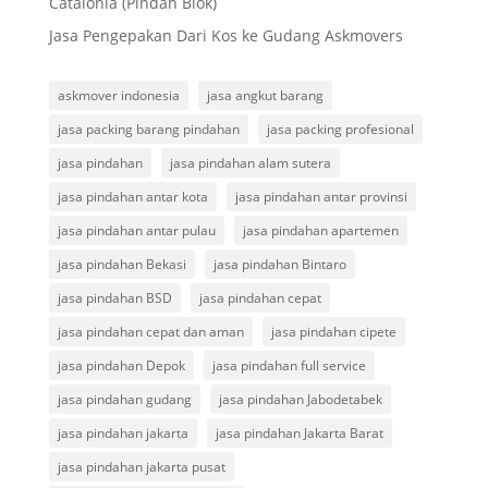
Catalonia (Pindah Blok)
Jasa Pengepakan Dari Kos ke Gudang Askmovers
askmover indonesia
jasa angkut barang
jasa packing barang pindahan
jasa packing profesional
jasa pindahan
jasa pindahan alam sutera
jasa pindahan antar kota
jasa pindahan antar provinsi
jasa pindahan antar pulau
jasa pindahan apartemen
jasa pindahan Bekasi
jasa pindahan Bintaro
jasa pindahan BSD
jasa pindahan cepat
jasa pindahan cepat dan aman
jasa pindahan cipete
jasa pindahan Depok
jasa pindahan full service
jasa pindahan gudang
jasa pindahan Jabodetabek
jasa pindahan jakarta
jasa pindahan Jakarta Barat
jasa pindahan jakarta pusat