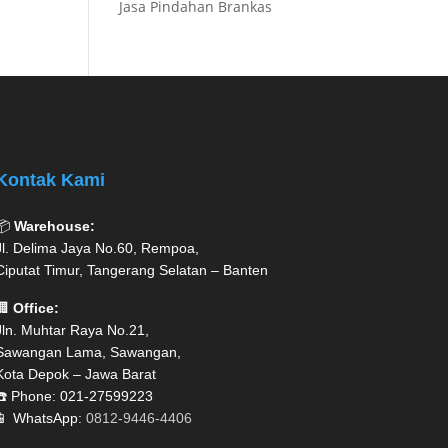
Jasa Pindahan Brankas
Kontak Kami
📦
Warehouse:
Jl. Delima Jaya No.60, Rempoa,
Ciputat Timur, Tangerang Selatan – Banten
🏢
Office:
Jln. Muhtar Raya No.21,
Sawangan Lama, Sawangan,
Kota Depok – Jawa Barat
☎️ Phone: 021-27599223
📱 WhatsApp:
0812-9446-4406