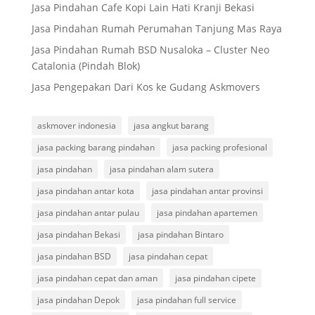
Jasa Pindahan Cafe Kopi Lain Hati Kranji Bekasi
Jasa Pindahan Rumah Perumahan Tanjung Mas Raya
Jasa Pindahan Rumah BSD Nusaloka – Cluster Neo
Catalonia (Pindah Blok)
Jasa Pengepakan Dari Kos ke Gudang Askmovers
askmover indonesia
jasa angkut barang
jasa packing barang pindahan
jasa packing profesional
jasa pindahan
jasa pindahan alam sutera
jasa pindahan antar kota
jasa pindahan antar provinsi
jasa pindahan antar pulau
jasa pindahan apartemen
jasa pindahan Bekasi
jasa pindahan Bintaro
jasa pindahan BSD
jasa pindahan cepat
jasa pindahan cepat dan aman
jasa pindahan cipete
jasa pindahan Depok
jasa pindahan full service