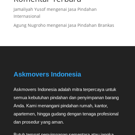
Jamaliyah Yusof
mengenai
Jasa Pindahan
Internasional
Agung Nugroho
mengenai
Jasa Pindahan Brankas
Askmovers Indonesia
Askmovers Indonesia adalah mitra terpercaya untuk
semua kebutuhan pindahan dan penyimpanan barang
Anda. Kami menangani pindahan rumah, kantor,
apartemen, hingga gudang dengan tenaga profesional
dan prosedur yang aman.
Butuh tempat penyimpanan sementara atau jangka