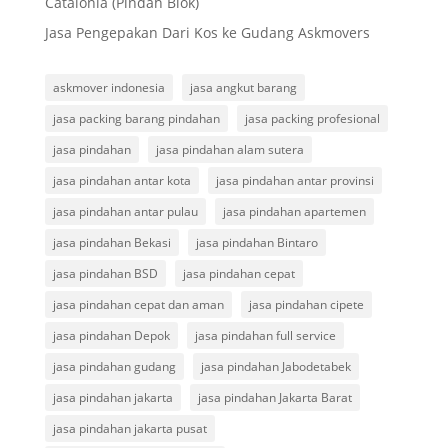
Catalonia (Pindah Blok)
Jasa Pengepakan Dari Kos ke Gudang Askmovers
askmover indonesia
jasa angkut barang
jasa packing barang pindahan
jasa packing profesional
jasa pindahan
jasa pindahan alam sutera
jasa pindahan antar kota
jasa pindahan antar provinsi
jasa pindahan antar pulau
jasa pindahan apartemen
jasa pindahan Bekasi
jasa pindahan Bintaro
jasa pindahan BSD
jasa pindahan cepat
jasa pindahan cepat dan aman
jasa pindahan cipete
jasa pindahan Depok
jasa pindahan full service
jasa pindahan gudang
jasa pindahan Jabodetabek
jasa pindahan jakarta
jasa pindahan Jakarta Barat
jasa pindahan jakarta pusat