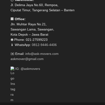
Jl. Delima Jaya No.60, Rempoa,
Ciputat Timur, Tangerang Selatan – Banten
🏢
Office:
Jln. Muhtar Raya No.21,
Sawangan Lama, Sawangan,
Kota Depok – Jawa Barat
☎️ Phone: 021-27599223
📱 WhatsApp:
0812-9446-4406
✉️ Email:
info@ask-movers.com
askmover@gmail.com
IG: @askmovers