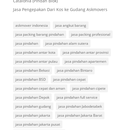
Catalonia (Pindah Blok)
Jasa Pengepakan Dari Kos ke Gudang Askmovers
askmover indonesia
jasa angkut barang
jasa packing barang pindahan
jasa packing profesional
jasa pindahan
jasa pindahan alam sutera
jasa pindahan antar kota
jasa pindahan antar provinsi
jasa pindahan antar pulau
jasa pindahan apartemen
jasa pindahan Bekasi
jasa pindahan Bintaro
jasa pindahan BSD
jasa pindahan cepat
jasa pindahan cepat dan aman
jasa pindahan cipete
jasa pindahan Depok
jasa pindahan full service
jasa pindahan gudang
jasa pindahan Jabodetabek
jasa pindahan jakarta
jasa pindahan Jakarta Barat
jasa pindahan jakarta pusat