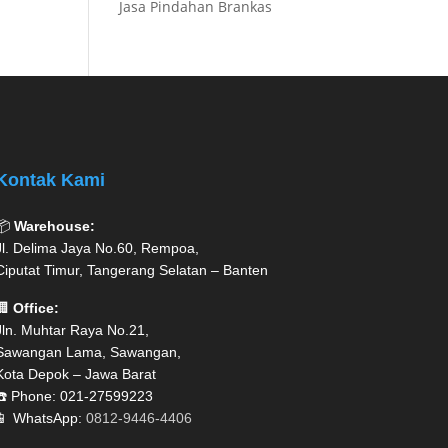
Jasa Pindahan Brankas
Kontak Kami
📦
Warehouse:
Jl. Delima Jaya No.60, Rempoa,
Ciputat Timur, Tangerang Selatan – Banten
🏢
Office:
Jln. Muhtar Raya No.21,
Sawangan Lama, Sawangan,
Kota Depok – Jawa Barat
☎️ Phone: 021-27599223
📱 WhatsApp:
0812-9446-4406